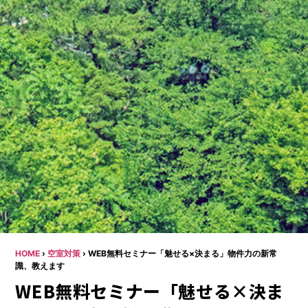
HOME
›
空室対策
›
WEB無料セミナー「魅せる×決まる」物件力の新常
識、教えます
WEB無料セミナー「魅せる×決ま