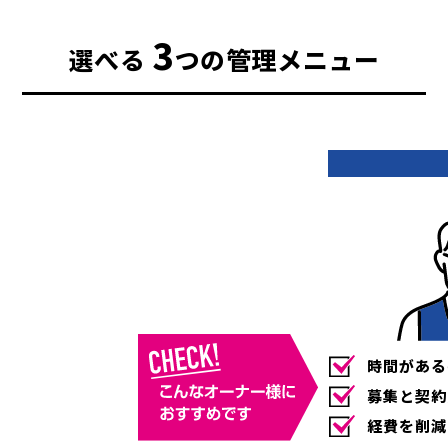
3
選べる
つの管理メニュー
時間がある
募集と契約
経費を削減