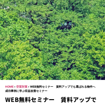
HOME
›
空室対策
›
WEB無料セミナー 賃料アップでも選ばれる物件へ
成功事例に学ぶ収益改善セミナー
WEB無料セミナー 賃料アップで